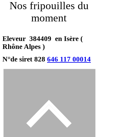
Nos fripouilles du
moment
Eleveur 384409 en Isère (
Rhône Alpes )
N°de siret 828
646 117 00014