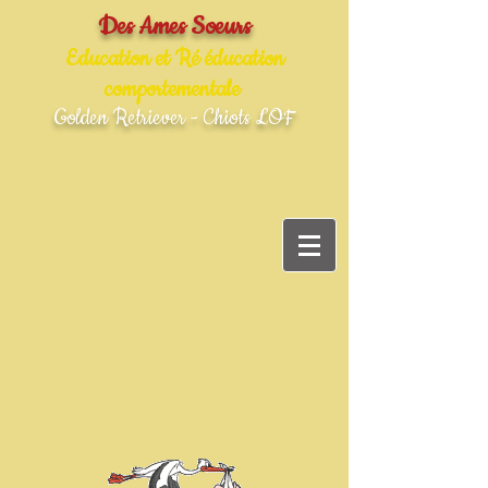
Des Ames Soeurs
Education et Ré éducation
comportementale
Golden Retriever - Chiots LOF