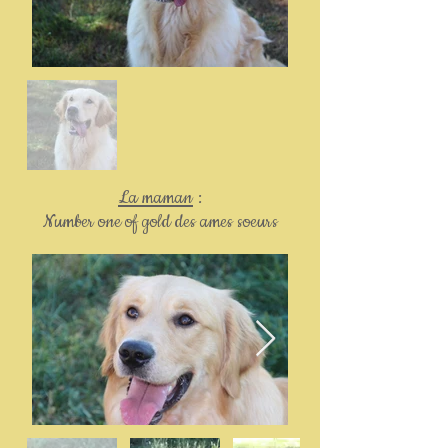
Out
of
La maman
:
gallery
Number one of gold des ames soeurs