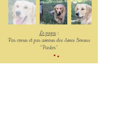
Out
of
Le papa
:
gallery
Par coeur et par amour des Ames Soeurs
"Parker"