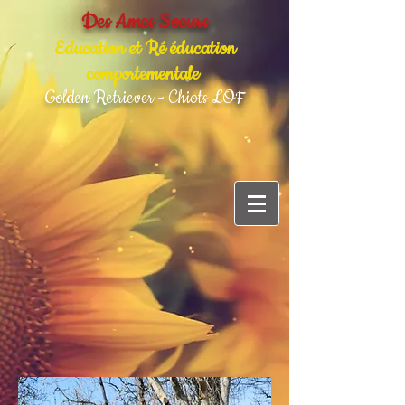
Des Ames Soeurs
Education et Ré éducation
comportementale
Golden Retriever - Chiots LOF