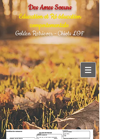
Des Ames Soeurs
Education et Ré éducation
comportementale
Golden Retriever - Chiots LOF