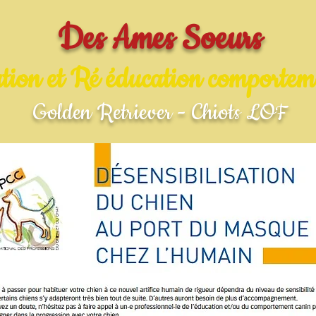
Des Ames Soeurs
tion et Ré éducation comportem
Golden Retriever - Chiots LOF