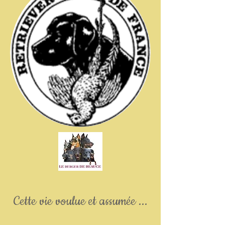
Cette vie voulue et assumée ...